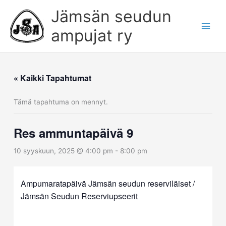
Siirry
Jämsän seudun
sisältöön
ampujat ry
« Kaikki Tapahtumat
Tämä tapahtuma on mennyt.
Res ammuntapäivä 9
10 syyskuun, 2025 @ 4:00 pm
-
8:00 pm
Ampumaratapäivä Jämsän seudun reserviläiset /
Jämsän Seudun Reserviupseerit