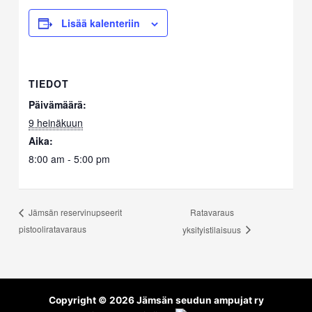
Lisää kalenteriin
TIEDOT
Päivämäärä:
9 heinäkuun
Aika:
8:00 am - 5:00 pm
Ratavaraus
Jämsän reservinupseerit
pistooliratavaraus
yksityistilaisuus
Copyright © 2026 Jämsän seudun ampujat ry